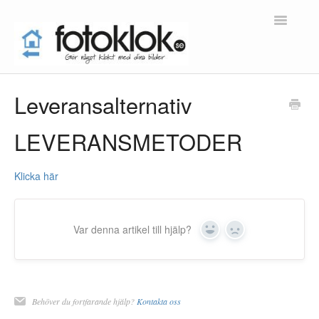
Toggle
Navigatio
Tillbaka till FAQ startsida
Leveransalternativ
Kontakt
LEVERANSMETODER
Klicka här
Var denna artikel till hjälp?
Yes
No
Behöver du fortfarande hjälp?
Kontakta oss